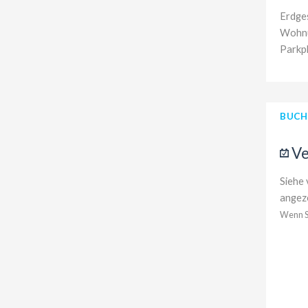
Erdges
Wohnun
Parkpl
BUC
Ve
Siehe 
angeze
Wenn Si