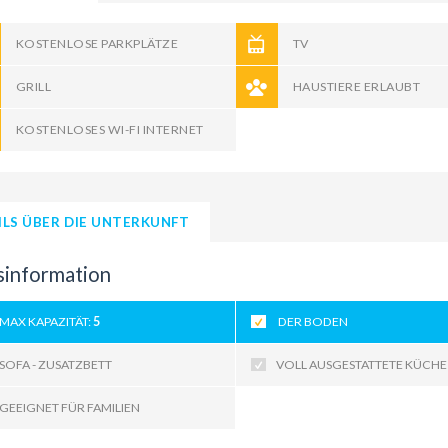
KOSTENLOSE PARKPLÄTZE
TV
GRILL
HAUSTIERE ERLAUBT
KOSTENLOSES WI-FI INTERNET
ILS ÜBER DIE UNTERKUNFT
sinformation
MAX KAPAZITÄT:
5
DER BODEN
SOFA - ZUSATZBETT
VOLL AUSGESTATTETE KÜCHE
GEEIGNET FÜR FAMILIEN