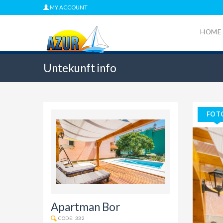
MY ACCOUNT
HOME
Untekunft info
FOT
Apartman Bor
CODE: 332