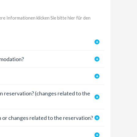
itere Informationen
klicken Sie bitte hier für den
mmodation?
n reservation? (changes related to the
 or changes related to the reservation?