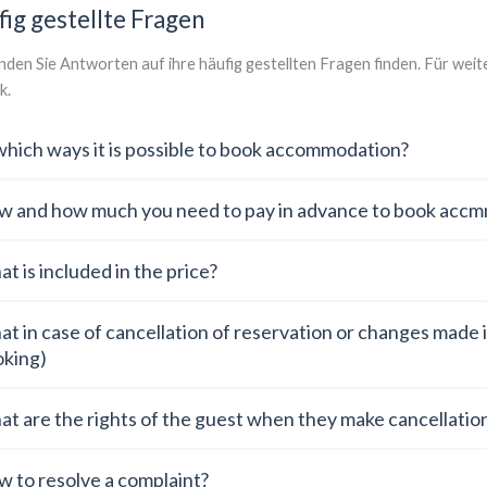
ig gestellte Fragen
inden Sie Antworten auf ihre häufig gestellten Fragen finden. Für we
k
.
which ways it is possible to book accommodation?
 and how much you need to pay in advance to book acc
t is included in the price?
t in case of cancellation of reservation or changes made i
king)
t are the rights of the guest when they make cancellation
 to resolve a complaint?