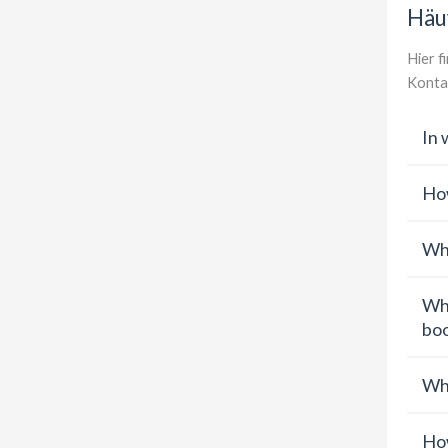
Häuf
Hier f
Konta
In 
How
Wha
Wha
boo
Wha
How